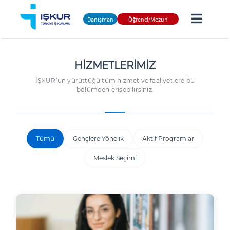
Danışman
Öğrenci/Mezun
HİZMETLERİMİZ
İŞKUR’un yürüttüğü tüm hizmet ve faaliyetlere bu
bölümden erişebilirsiniz.
Tümü
Gençlere Yönelik
Aktif Programlar
Meslek Seçimi