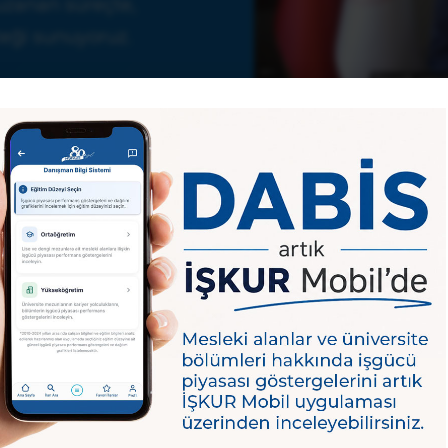
uzanan süreçte,
eği sunuyoruz.
rarlanabilir?