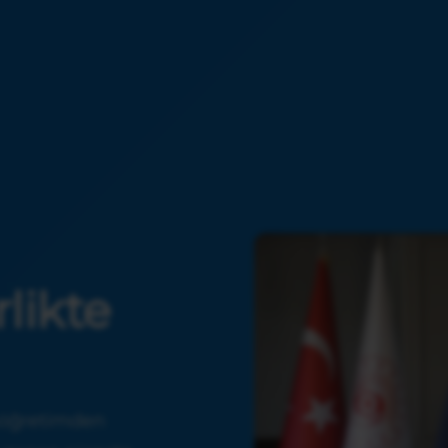
likte
taöğretimden