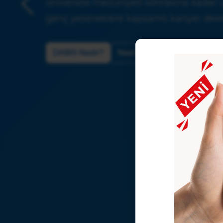
üniversite mezuniyeti sonrasına kadar 
genç yeteneklere kapsamlı kariyer dest
ümleri
DABİS Nedir?
Nasıl Kullanılır?
Kimler Ya